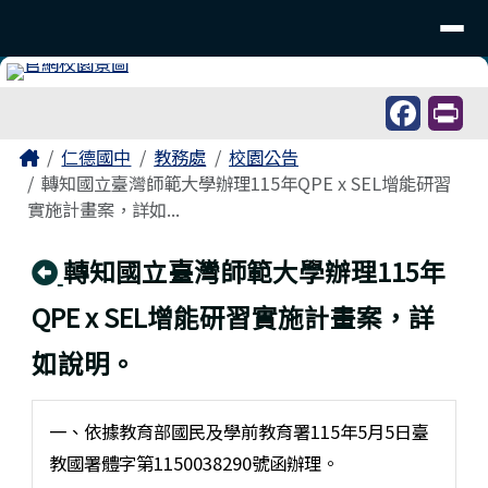
台南市仁德國中
導覽列
跳至主內容區
工具列
頁尾區域
主內容區域
Home
仁德國中
教務處
校園公告
轉知國立臺灣師範大學辦理115年QPE x SEL增能研習
實施計畫案，詳如...
回上頁
轉知國立臺灣師範大學辦理115年
QPE x SEL增能研習實施計畫案，詳
如說明。
一、依據教育部國民及學前教育署115年5月5日臺
教國署體字第1150038290號函辦理。