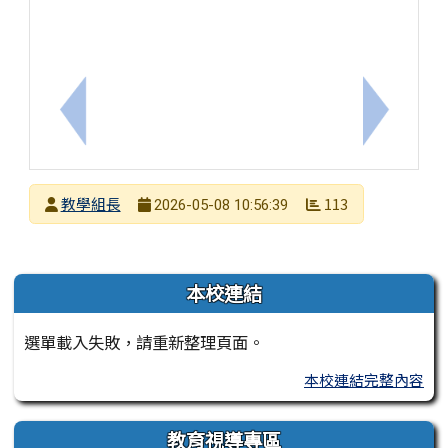
上一筆：有關臺南市114學年度本土語文教學支援工
下一筆：轉
發布者
教學組長
113
2026-05-08 10:56:39
發布日期
瀏覽次數
左邊區域內容
本校連結
選單載入失敗，請重新整理頁面。
本校連結完整內容
教育視導專區