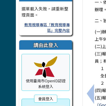
一、依
選單載入失敗，請重新整
辦理
理頁面。
二、
教育視導專區「教育視導專
區」完整內容
(一)
上午9
請由此登入
(二
(三
員；
１
全
使用臺南市OpenID認證
２
系統登入
(四)
上一筆
(五)
會員登入
（Go