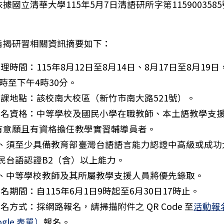
據國立清華大學115年5月7日清語研所字第115900358
。
旨揭研習相關資訊摘要如下：
辦理時間：115年8月12日至8月14日、8月17日至8月19
時至下午4時30分。
)上課地點：該校南大校區（新竹市南大路521號）。
)報名資格：中等學校及國民小學在職教師、本土語教學支
有意願且有資格擔任教學實習輔導員者。
、須至少具備教育部臺灣台語語言能力認證中高級或成功
民台語認證B2（含）以上能力。
、中等學校教師及其所屬教學支援人員將優先錄取。
報名期間：自115年6月1日9時起至6月30日17時止。
：114學年度推動國民中小學讀報教育教學應用教師增能
報名方式：採網路報名，請掃描附件之 QR Code 至
活動報
ogle 表單）
報名。