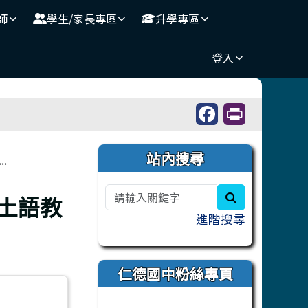
師
學生/家長專區
升學專區
登入
右邊區域內容
站內搜尋
.
search
本土語教
進階搜尋
仁德國中粉絲專頁