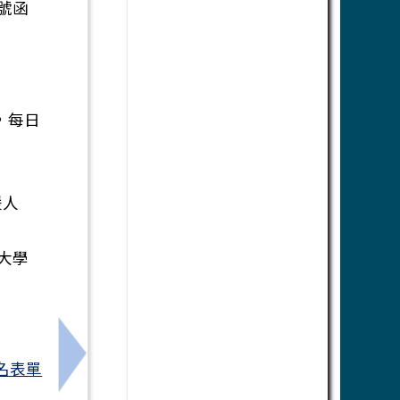
5號函
日，每日
援人
大學
研習
下一筆：轉知清華大學師培中心辦理「SEL 
名表單