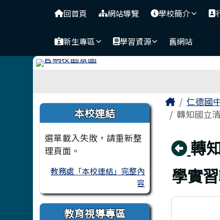
台南市仁德國中
導覽列
跳至主內容區
回首頁
網站導覽
學校簡介
新生專區
學習資源
舊網站
工具列
頁尾區域
主內容
Home
仁德國
左邊區域內容
本校連結
轉知國立清
選單載入失敗，請重新整
回
轉
理頁面。
學實習
教務處「本校連結」完整內
容
教育視導專區