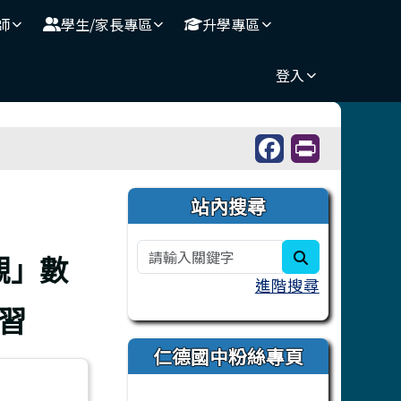
師
學生/家長專區
升學專區
登入
右邊區域內容
站內搜尋
search
觀」數
進階搜尋
習
仁德國中粉絲專頁