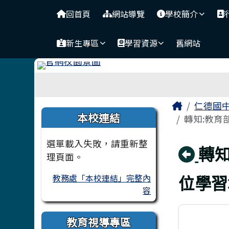
台南市仁德國中
導覽列
跳至主內容區
回首頁
網站導覽
學校簡介
新生專區
學習資源
舊網站
工具列
頁尾區域
主內容
Home
仁德國
左邊區域內容
本校連結
轉知:教育
選單載入失敗，請重新整
回
轉
理頁面。
位學習
教務處「本校連結」完整內
容
教育視導專區