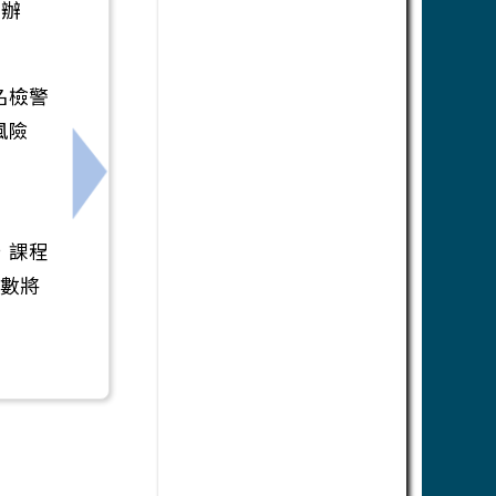
函辦
名檢警
風險
下一筆：轉知:國家表演藝術中心衛武營國家藝術
，課程
時數將