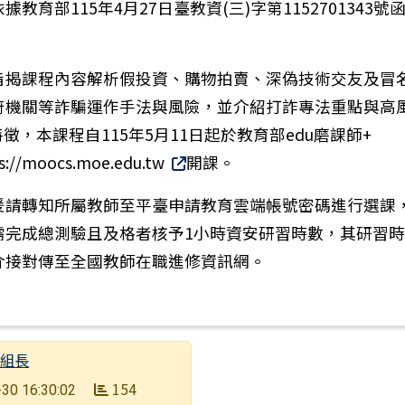
據教育部115年4月27日臺教資(三)字第1152701343號
旨揭課程內容解析假投資、購物拍賣、深偽技術交友及冒
府機關等詐騙運作手法與風險，並介紹打詐專法重點與高
特徵，本課程自115年5月11日起於教育部edu磨課師+
：人權教育問卷
s://moocs.moe.edu.tw
開課。
爰請轉知所屬教師至平臺申請教育雲端帳號密碼進行選課
需完成總測驗且及格者核予1小時資安研習時數，其研習
介接對傳至全國教師在職進修資訊網。
育組長
154
30 16:30:02