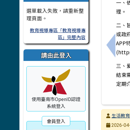
一、依
選單載入失敗，請重新整
理。
理頁面。
二、
教育視導專區「教育視導專
或政
區」完整內容
APP
上一筆
(http
請由此登入
三、
結束
定期
使用臺南市OpenID認證
系統登入
發布者
生活教
會員登入
發布日期
2026-04-