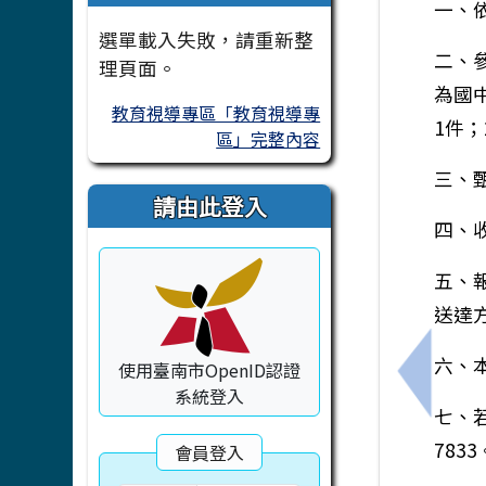
一、
選單載入失敗，請重新整
二、
理頁面。
為國
教育視導專區「教育視導專
1件
區」完整內容
三、
請由此登入
四、收
五、
送達
六、
使用臺南市OpenID認證
上一筆：
系統登入
七、
7833
會員登入