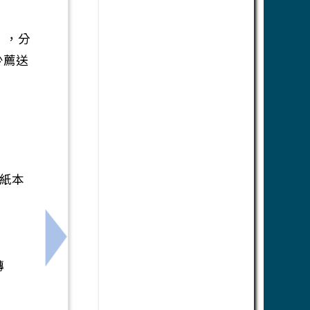
。
），分
少薦送
暨紙本
間辦理「青少年心智圖法-高 效記憶與讀書重點筆記菁英班
下一筆：轉知:有關教育部115年度友善校園
轉