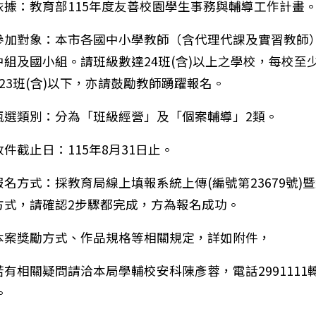
依據：教育部115年度友善校園學生事務與輔導工作計畫
參加對象：本市各國中小學教師（含代理代課及實習教師
中組及國小組。請班級數達24班(含)以上之學校，每校至
；23班(含)以下，亦請鼓勵教師踴躍報名。
甄選類別：分為「班級經營」及「個案輔導」2類。
件截止日：115年8月31日止。
報名方式：採教育局線上填報系統上傳(編號第23679號)
方式，請確認2步驟都完成，方為報名成功。
本案獎勵方式、作品規格等相關規定，詳如附件，
轉知:財團法人成大研究發展基金會115年7月份暑假期
若有相關疑問請洽本局學輔校安科陳彥蓉，電話2991111
。