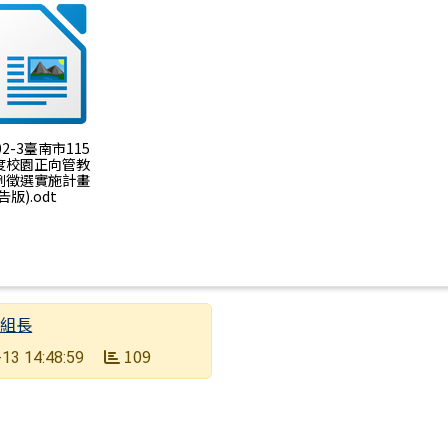
 02-3臺南市115
度校園正向管教
例徵選實施計畫
告版).odt
育組長
109
13 14:48:59