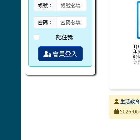
帳號：
密碼：
記住我
1)
年
會員登入
範
(公
發布者
生活教
發布日期
2026-05-
瀏覽次數