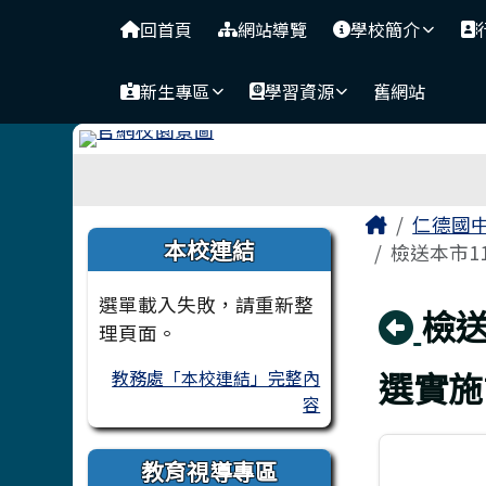
台南市仁德國中
導覽列
跳至主內容區
回首頁
網站導覽
學校簡介
新生專區
學習資源
舊網站
工具列
頁尾區域
主內容
Home
仁德國
左邊區域內容
本校連結
檢送本市1
選單載入失敗，請重新整
回
檢
理頁面。
選實施
教務處「本校連結」完整內
容
教育視導專區