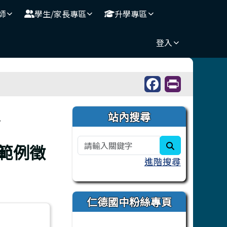
師
學生/家長專區
升學專區
登入
右邊區域內容
站內搜尋
.
search
」範例徵
進階搜尋
仁德國中粉絲專頁