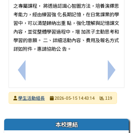
之專屬課程， 將透過認識心智圖方法，培養演繹思
考能力，經由練習強 化長期記憶，在日常課業的學
習中，可以清楚歸納出重 點，強化理解與記憶課文
內容，並從整體學習過程中，增 加孩子主動思考和
學習的意願。 二、詳細活動內容、費用及報名方式
詳如附件，惠請協助公 告。
上一筆：轉知:社團法人台灣少年權益與福利促進聯盟
下一筆：
發布者
學生活動組長
119
2026-05-15 14:43:14
發布日期
瀏覽次數
左邊區域內容
本校連結