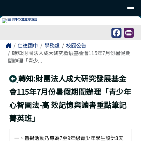
台南市仁德國中
導覽列
跳至主內容區
工具列
頁尾區域
主內容區域
Home
仁德國中
學務處
校園公告
轉知:財團法人成大研究發展基金會115年7月份暑假期
間辦理「青少...
回上頁
轉知:財團法人成大研究發展基金
會115年7月份暑假期間辦理「青少年
心智圖法-高 效記憶與讀書重點筆記
菁英班」
一、旨揭活動乃專為7至9年級青少年學生設計3天