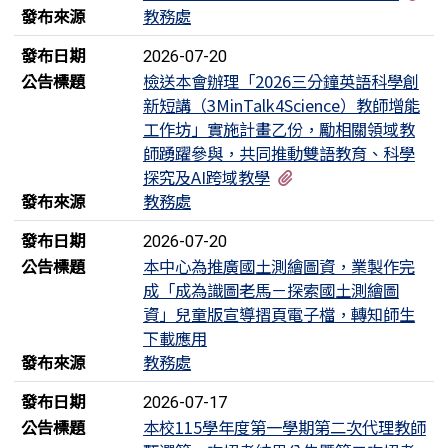
發布來源
教務處
發布日期
2026-07-20
公告標題
檢送本會辦理「2026三分鐘英語科學創
新短講（3MinTalk4Science）教師增能
工作坊」實施計畫乙份，勵相關領域教
師踴躍參與，共同推動雙語教育、科學
有1個附檔
探究及AI跨域教學
發布來源
教務處
發布日期
2026-07-20
公告標題
本中心為推廣國土測繪圖資，業製作完
成「成為識圖老馬－探索國土測繪圖
資」兒童版宣導摺頁電子檔，轉知師生
下載應用
發布來源
教務處
發布日期
2026-07-17
公告標題
本校115學年度第一學期第二次代理教師