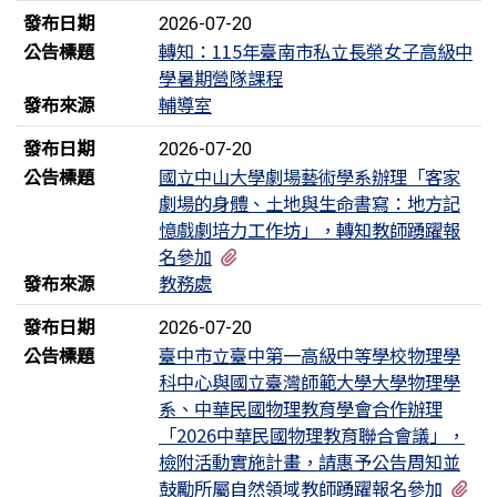
發布日期
2026-07-20
公告標題
轉知：115年臺南市私立長榮女子高級中
學暑期營隊課程
發布來源
輔導室
發布日期
2026-07-20
公告標題
國立中山大學劇場藝術學系辦理「客家
劇場的身體、土地與生命書寫：地方記
憶戲劇培力工作坊」，轉知教師踴躍報
有1個附檔
名參加
發布來源
教務處
發布日期
2026-07-20
公告標題
臺中市立臺中第一高級中等學校物理學
科中心與國立臺灣師範大學大學物理學
系、中華民國物理教育學會合作辦理
「2026中華民國物理教育聯合會議」，
檢附活動實施計畫，請惠予公告周知並
有
鼓勵所屬自然領域教師踴躍報名參加