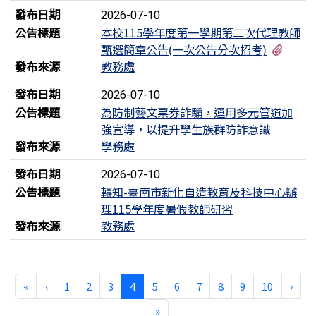
發布日期
2026-07-10
公告標題
本校115學年度第一學期第二次代理教師
有1個
甄選簡章公告(一次公告分次招考)
發布來源
教務處
發布日期
2026-07-10
公告標題
為防制藝文票券詐騙，運用多元管道加
強宣導，以提升學生族群防詐意識
發布來源
學務處
發布日期
2026-07-10
公告標題
轉知-臺南市新化自造教育及科技中心辦
理115學年度暑假教師研習
發布來源
教務處
第一頁
上一頁
(目前頁次)
下一
«
‹
1
2
3
4
5
6
7
8
9
10
›
最後頁
»