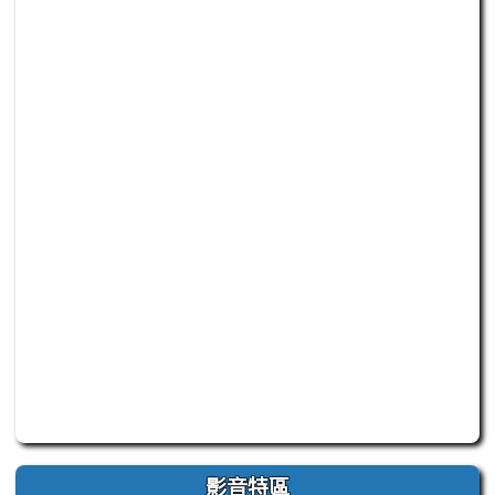
此為臺南市仁德自造教育及科技中心 Facebook 官方粉
影音特區